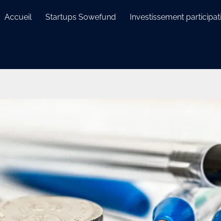
Accueil
Startups Sowefund
Investissement participati