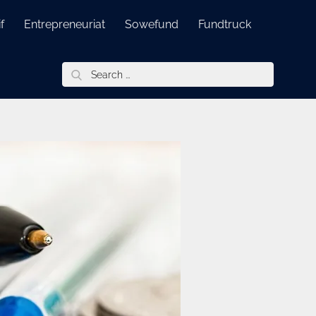
f
Entrepreneuriat
Sowefund
Fundtruck
Search
for: