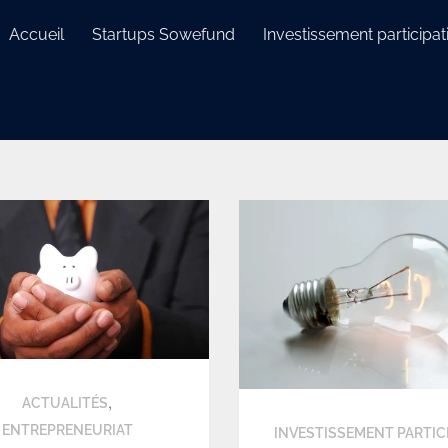
Accueil
Startups Sowefund
Investissement participati
,
ACTUALITÉS
ENTREPRENEURIAT
INVESTISSEMENT PARTICI