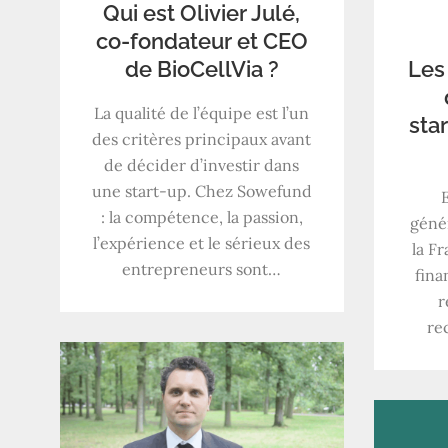
Qui est Olivier Julé,
co-fondateur et CEO
Les
de BioCellVia ?
La qualité de l’équipe est l’un
sta
des critères principaux avant
de décider d’investir dans
une start-up. Chez Sowefund
: la compétence, la passion,
génér
l’expérience et le sérieux des
la Fr
entrepreneurs sont…
fina
r
re