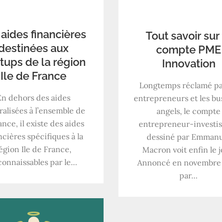
 aides financières
Tout savoir sur
destinées aux
compte PME
rtups de la région
Innovation
Ile de France
Longtemps réclamé pa
En dehors des aides
entrepreneurs et les bu
alisées à l’ensemble de
angels, le compte
ance, il existe des aides
entrepreneur-investi
ncières spécifiques à la
dessiné par Emman
égion Ile de France,
Macron voit enfin le j
connaissables par le…
Annoncé en novembre
par…