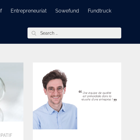
f
Entrepreneuriat
Sowefund
Fundtruck
Search
for:
PATIF