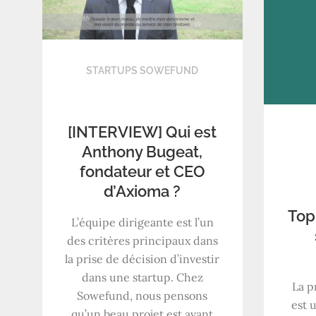
STARTUPS SOWEFUND
[INTERVIEW] Qui est
Anthony Bugeat,
fondateur et CEO
d’Axioma ?
Top
L’équipe dirigeante est l’un
des critères principaux dans
la prise de décision d’investir
dans une startup. Chez
La p
Sowefund, nous pensons
est 
qu’un beau projet est avant