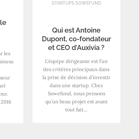
STARTUPS SOWEFUND
 le
Qui est Antoine
Dupont, co-fondateur
et CEO d’Auxivia ?
r les
L’équipe dirigeante est l’un
siness
des critères principaux dans
la prise de décision d’investir
sseur
dans une startup. Chez
uel
Sowefund, nous pensons
our.
qu’un beau projet est avant
 2016
tout fait…