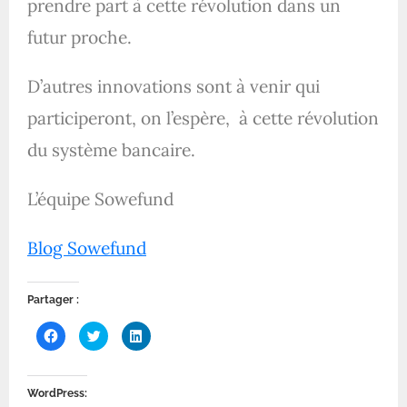
prendre part à cette révolution dans un
futur proche.
D’autres innovations sont à venir qui
participeront, on l’espère, à cette révolution
du système bancaire.
L’équipe Sowefund
Blog Sowefund
Partager :
C
C
C
l
l
l
i
i
i
q
q
q
u
u
u
e
e
e
WordPress:
z
z
z