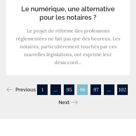
Le numérique, une alternative
pour les notaires ?
Le projet de réforme des professions
réglementées ne fait pas que des heureux. Les
notaires, particulièrement touchés par ces
nouvelles législations, ont exprimé leur
désaccord…
Navigation
1
…
95
96
97
…
102
Previous
Next
des
articles