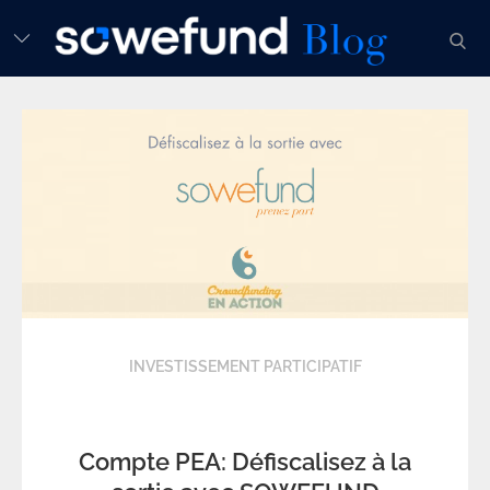
Skip
sear
to
content
INVESTISSEMENT PARTICIPATIF
Compte PEA: Défiscalisez à la