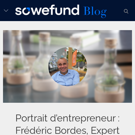
Skip
sear
to
content
Portrait d’entrepreneur :
Frédéric Bordes, Expert