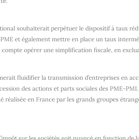
nir.
onal souhaiterait perpétuer le dispositif à taux réd
-PME et également mettre en place un taux interméd
 compte opérer une simplification fiscale, en exclu
erait fluidifier la transmission d’entreprises en ac
 cession des actions et parts sociales des PME-PMI. 
ité réalisée en France par les grands groupes étrange
’impôt sur les sociétés soit nuancé en fonction de l