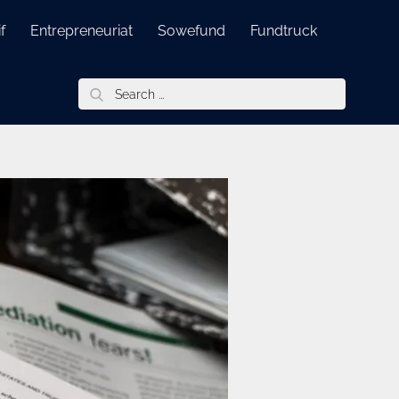
f
Entrepreneuriat
Sowefund
Fundtruck
Search
for: