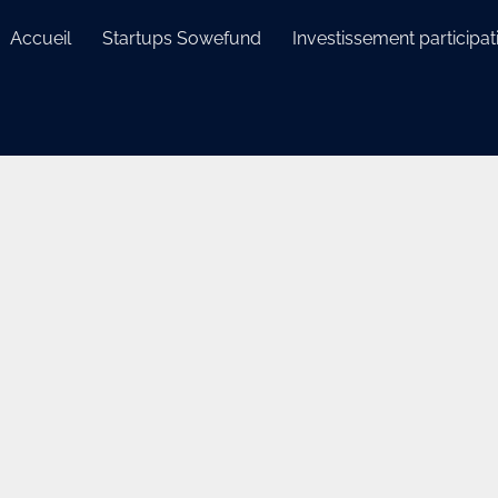
Accueil
Startups Sowefund
Investissement participati