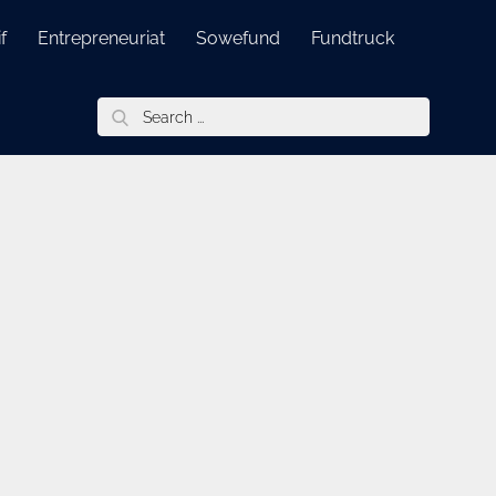
f
Entrepreneuriat
Sowefund
Fundtruck
Search
for: