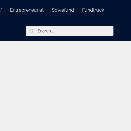
f
Entrepreneuriat
Sowefund
Fundtruck
Search
for: