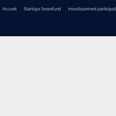
Accueil
Startups Sowefund
Investissement participati