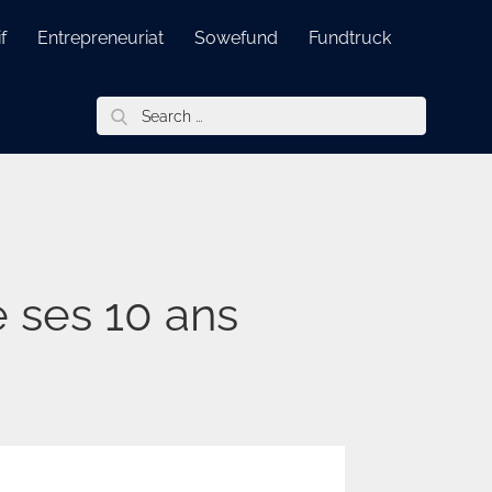
f
Entrepreneuriat
Sowefund
Fundtruck
Search
for:
 ses 10 ans