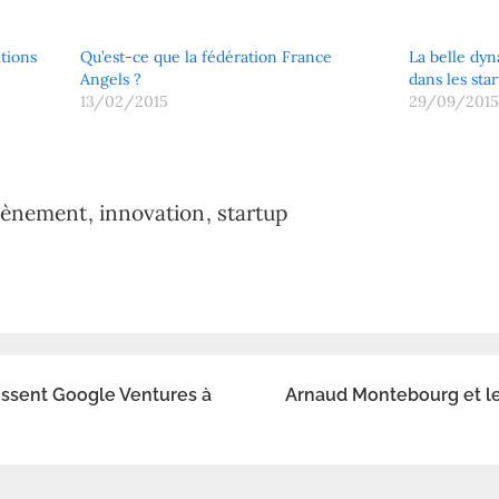
tions
Qu’est-ce que la fédération France
La belle dyn
Angels ?
dans les sta
13/02/2015
29/09/201
vènement
innovation
startup
ussent Google Ventures à
Arnaud Montebourg et l