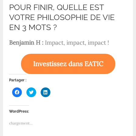
POUR FINIR, QUELLE EST
VOTRE PHILOSOPHIE DE VIE
EN 3 MOTS ?
Benjamin H :
Impact, impact, impact !
Investissez dans EATIC
Partager :
C
C
C
l
l
l
i
i
i
q
q
q
u
u
u
e
e
e
WordPress:
z
z
z
p
p
p
o
o
o
chargement…
u
u
u
r
r
r
p
p
p
a
a
a