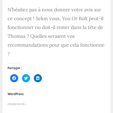
N’hésitez pas à nous donner votre avis sur
ce concept ! Selon vous, You Or Bolt peut-il
fonctionner ou doit-il rester dans la tête de
Thomas ? Quelles seraient vos
recommandations pour que cela fonctionne
?
Partager :
C
C
C
l
l
l
i
i
i
q
q
q
u
u
u
e
e
e
WordPress:
z
z
z
p
p
p
o
o
o
chargement…
u
u
u
r
r
r
p
p
p