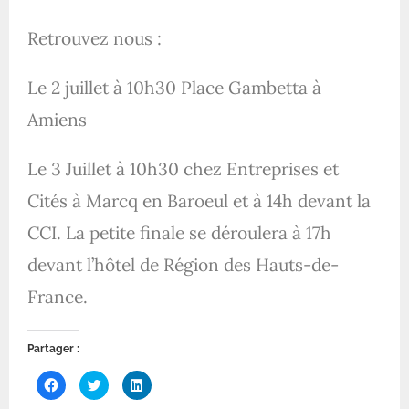
Retrouvez nous :
Le 2 juillet à 10h30 Place Gambetta à
Amiens
Le 3 Juillet à 10h30 chez Entreprises et
Cités à Marcq en Baroeul et à 14h devant la
CCI. La petite finale se déroulera à 17h
devant l’hôtel de Région des Hauts-de-
France.
Partager :
C
C
C
l
l
l
i
i
i