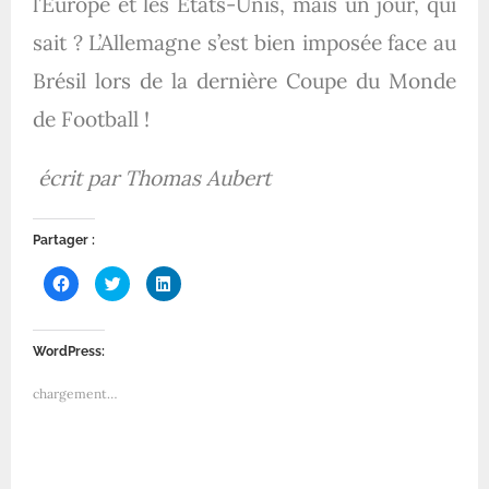
l’Europe et les Etats-Unis, mais un jour, qui
sait ? L’Allemagne s’est bien imposée face au
Brésil lors de la dernière Coupe du Monde
de Football !
écrit par Thomas Aubert
Partager :
C
C
C
l
l
l
i
i
i
q
q
q
u
u
u
e
e
e
WordPress:
z
z
z
p
p
p
o
o
o
chargement…
u
u
u
r
r
r
p
p
p
a
a
a
r
r
r
t
t
t
a
a
a