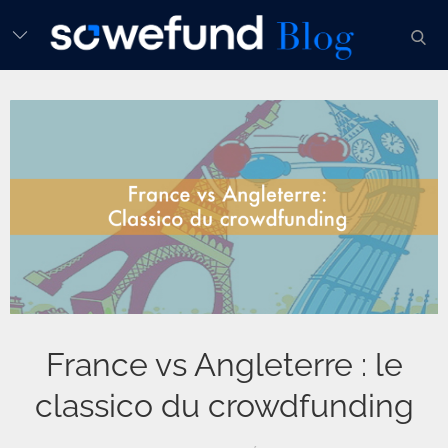
Skip
sear
to
content
France vs Angleterre : le
classico du crowdfunding