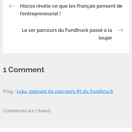
Navigation
n
ê
n
Hiscox révèle ce que les Français pensent de
ê
t
ê
t
r
t
l’entrepreneuriat !
r
e
r
de
e
)
e
)
)
Le 1er parcours du Fundtruck passé à la
l’article
loupe
1 Comment
Ping :
Leka, gagnant du parcours #1 du Fundtruck
Comments are closed.