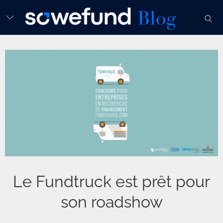
Skip
sear
to
content
Le Fundtruck est prêt pour
son roadshow