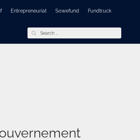
f
Entrepreneuriat
Sowefund
Fundtruck
Search
for:
 gouvernement