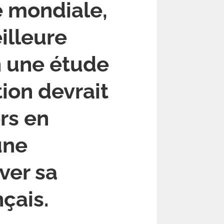
e mondiale,
illeure
n une étude
ion devrait
rs en
une
ver sa
çais.