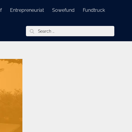
f
Entrepreneuriat
Sowefund
Fundtruck
Search
for: