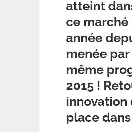
atteint dan
ce marché s
année depui
menée par 
même progr
2015 ! Reto
innovation 
place dans 