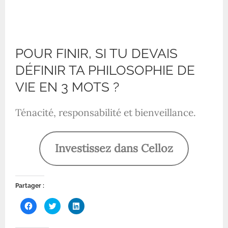
POUR FINIR, SI TU DEVAIS
DÉFINIR TA PHILOSOPHIE DE
VIE EN 3 MOTS ?
Ténacité, responsabilité et bienveillance.
Investissez dans Celloz
Partager :
C
C
C
l
l
l
i
i
i
q
q
q