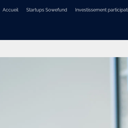
Accueil
Startups Sowefund
Investissement participati