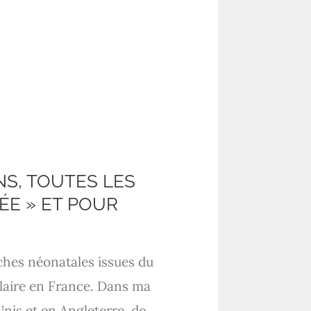
NS, TOUTES LES
ÉE » ET POUR
uches néonatales issues du
ulaire en France. Dans ma
Unis et en Angleterre, de