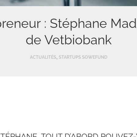
epreneur : Stéphane Ma
de Vetbiobank
,
ACTUALITÉS
STARTUPS SOWEFUND
TÉPHANE, TOUT D’ABORD POUVEZ