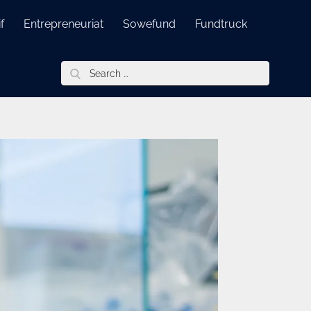
f
Entrepreneuriat
Sowefund
Fundtruck
Search
for: