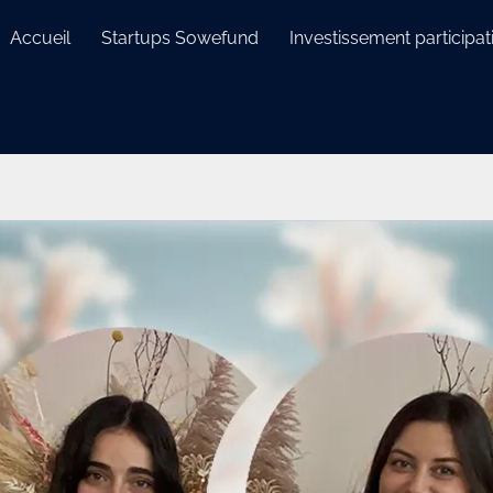
Accueil
Startups Sowefund
Investissement participati