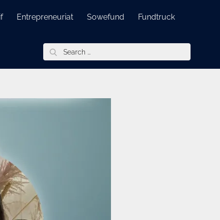
f
Entrepreneuriat
Sowefund
Fundtruck
Search
for: