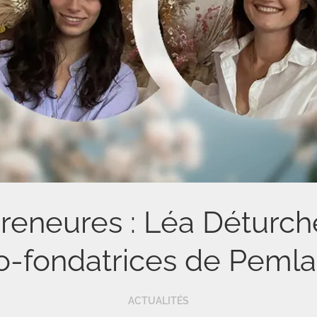
preneures : Léa Déturche
o-fondatrices de Pemla
ACTUALITÉS