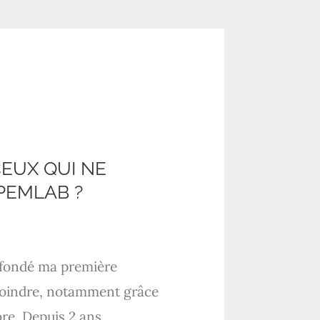
EUX QUI NE
PEMLAB ?
’ai fondé ma première
rejoindre, notamment grâce
bre. Depuis 2 ans,