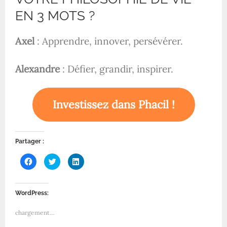
EN 3 MOTS ?
Axel
: Apprendre, innover, persévérer.
Alexandre
: Défier, grandir, inspirer.
Investissez dans Phacil !
Partager :
C
C
C
l
l
l
i
i
i
q
q
q
u
u
u
e
e
e
WordPress:
z
z
z
p
p
p
o
o
o
chargement…
u
u
u
r
r
r
p
p
p