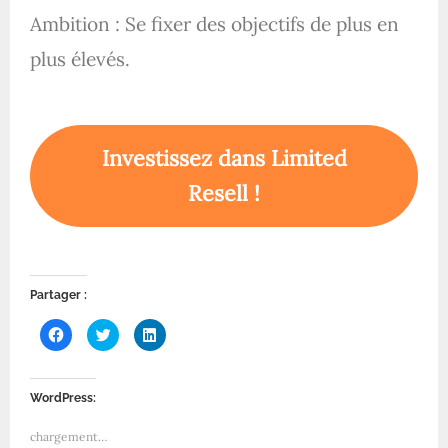
Ambition : Se fixer des objectifs de plus en
plus élevés.
Investissez dans Limited
Resell !
Partager :
C
C
C
l
l
l
i
i
i
q
q
q
u
u
u
e
e
e
WordPress:
z
z
z
p
p
p
o
o
o
chargement…
u
u
u