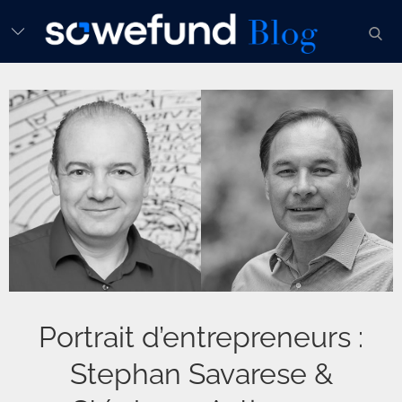
Skip
sear
to
content
Portrait d’entrepreneurs :
Stephan Savarese &