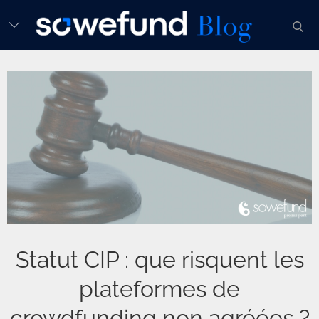
Skip
sear
to
content
Statut CIP : que risquent les
plateformes de
crowdfunding non agréées ?