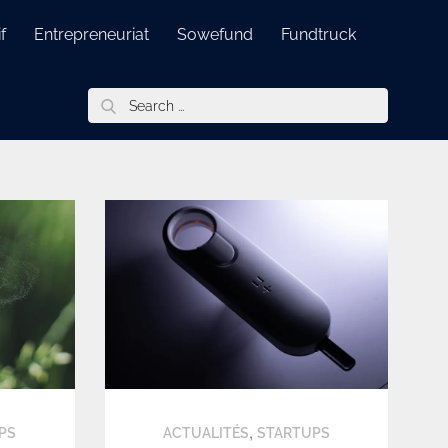
f
Entrepreneuriat
Sowefund
Fundtruck
Search
for:
,
PS
ACTUALITÉS
STARTUPS