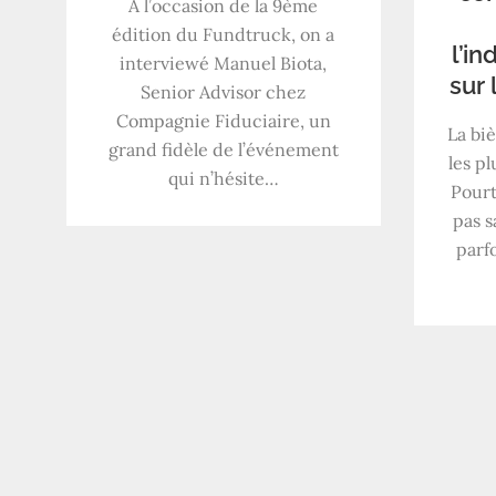
À l’occasion de la 9ème
édition du Fundtruck, on a
l’in
interviewé Manuel Biota,
sur 
Senior Advisor chez
Compagnie Fiduciaire, un
La biè
grand fidèle de l’événement
les p
qui n’hésite…
Pourt
pas s
parfo
Navigation