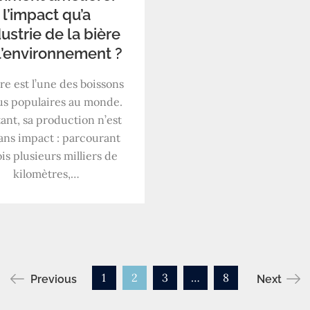
l’impact qu’a
dustrie de la bière
l’environnement ?
re est l’une des boissons
lus populaires au monde.
ant, sa production n’est
ans impact : parcourant
is plusieurs milliers de
kilomètres,…
1
2
3
…
8
Previous
Next