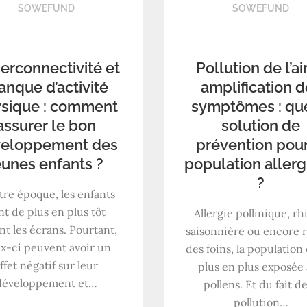
SOWEFUND
SOWEFUND
erconnectivité et
Pollution de l’ai
nque d’activité
amplification 
sique : comment
symptômes : qu
assurer le bon
solution de
eloppement des
prévention pour
eunes enfants ?
population aller
?
tre époque, les enfants
nt de plus en plus tôt
Allergie pollinique, rh
nt les écrans. Pourtant,
saisonnière ou encore
x-ci peuvent avoir un
des foins, la population
ffet négatif sur leur
plus en plus exposée
développement et…
pollens. Et du fait de
pollution…