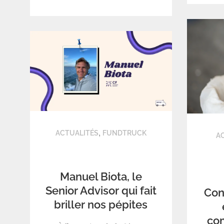
,
ACTUALITÉS
FUNDTRUCK
A
Manuel Biota, le
Senior Advisor qui fait
Con
briller nos pépites
co