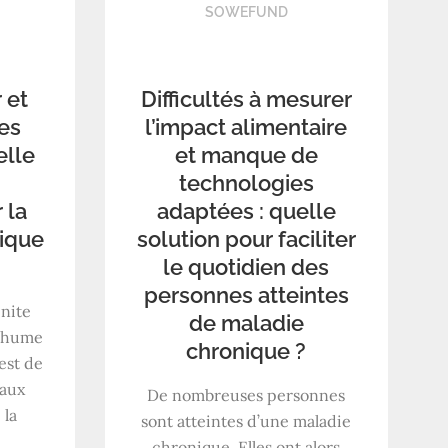
SOWEFUND
r et
Difficultés à mesurer
des
l’impact alimentaire
elle
et manque de
technologies
 la
adaptées : quelle
gique
solution pour faciliter
le quotidien des
personnes atteintes
inite
de maladie
 rhume
chronique ?
 est de
 aux
De nombreuses personnes
 la
sont atteintes d’une maladie
chronique. Elles ont alors