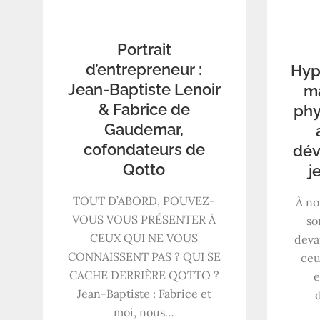
Portrait
d’entrepreneur :
Hyp
Jean-Baptiste Lenoir
ma
& Fabrice de
phy
Gaudemar,
cofondateurs de
dév
Qotto
j
TOUT D’ABORD, POUVEZ-
À no
VOUS VOUS PRÉSENTER À
so
CEUX QUI NE VOUS
deva
CONNAISSENT PAS ? QUI SE
ceu
CACHE DERRIÈRE QOTTO ?
e
Jean-Baptiste : Fabrice et
moi, nous…