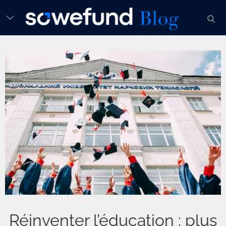
Skip
sear
to
content
Réinventer l’éducation : plus