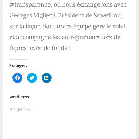
#transparence, où nous échangerons avec
Georges Viglietti, Président de Sowefund,
sur la façon dont notre équipe gère le suivi
et accompagne les entrepreneurs lors de
l’après levée de fonds !
Partager :
C
C
C
l
l
l
i
i
i
q
q
q
u
u
u
e
e
e
WordPress:
z
z
z
p
p
p
o
o
o
chargement…
u
u
u
r
r
r
p
p
p
a
a
a
r
r
r
t
t
t
a
a
a
g
g
g